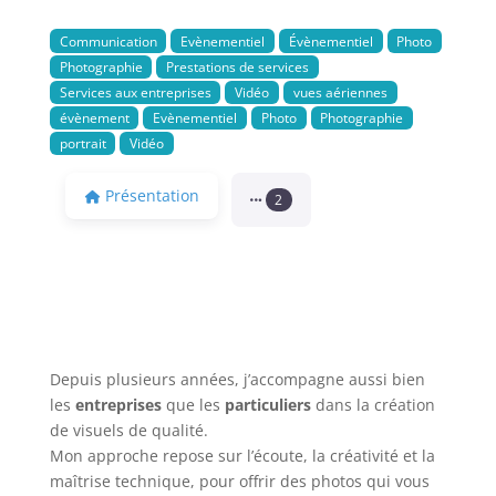
Communication
Evènementiel
Évènementiel
Photo
Photographie
Prestations de services
Services aux entreprises
Vidéo
vues aériennes
évènement
Evènementiel
Photo
Photographie
portrait
Vidéo
Présentation
2
Depuis plusieurs années, j’accompagne aussi bien
les
entreprises
que les
particuliers
dans la création
de visuels de qualité.
Mon approche repose sur l’écoute, la créativité et la
maîtrise technique, pour offrir des photos qui vous