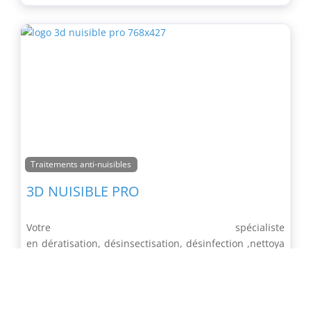
Traitements anti-nuisibles
3D NUISIBLE PRO
Votre spécialiste
en dératisation, désinsectisation, désinfection ,nettoya
ge extrême, diogène et dépigeonnage. Dégraissage et
changement de moteur de hottes professionnels Basé
à Marseille – Intervention Rapide et