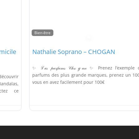
Bien-être
micile
Nathalie Soprano – CHOGAN
✨ ℒℯ𝓈 𝓅𝒶𝓇𝒻𝓊𝓂𝓈 𝒞𝒽ℴℊ𝒶𝓃 ✨ Prenez l’exemple
parfums des plus grande marques, prenez un 10
découvrir
vous en avez facilement pour 100€
andalas,
ctez ce