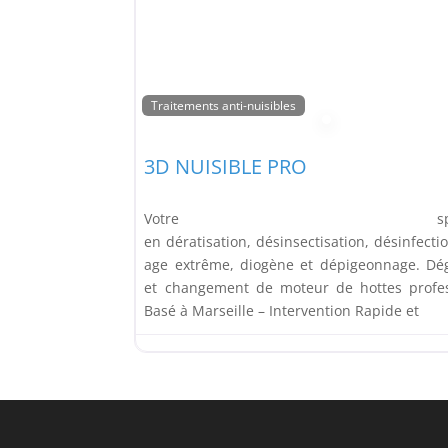
Traitements anti-nuisibles
3D NUISIBLE PRO
Votre spéciali
en dératisation, désinsectisation, désinfecti
age extrême, diogène et dépigeonnage. Dé
et changement de moteur de hottes profes
Basé à Marseille – Intervention Rapide et