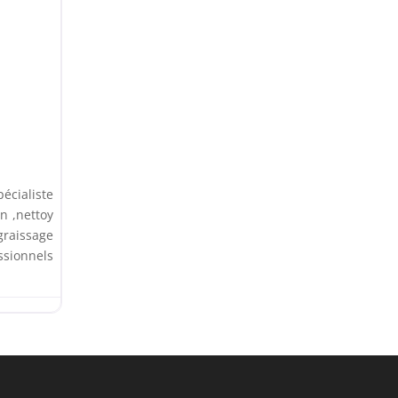
ste
on ,nettoy
graissage
sionnels