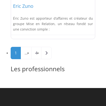
Eric Zuno
Éric Zuno est apporteur d’affaires et créateur du
groupe Mise en Relation, un réseau fondé sur
une conviction simple :
Posts navigation
Older posts
1
…
4
Les professionnels